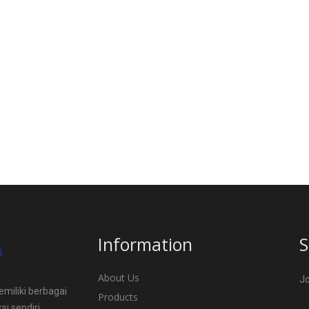
Information
S
About Us
Jo
miliki berbagai
Products
si sendiri