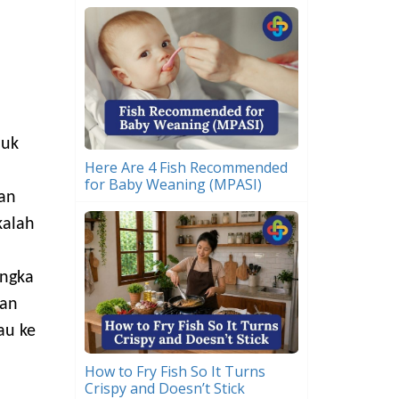
duk
Here Are 4 Fish Recommended
for Baby Weaning (MPASI)
nan
kalah
angka
nan
au ke
How to Fry Fish So It Turns
Crispy and Doesn’t Stick