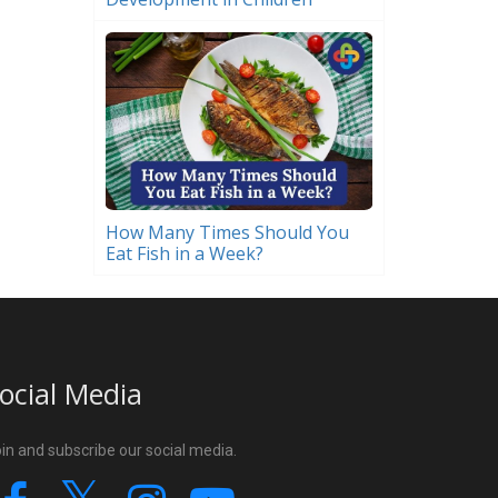
How Many Times Should You
Eat Fish in a Week?
ocial Media
in and subscribe our social media.