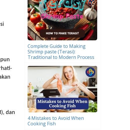
si
Complete Guide to Making
Shrimp paste (Terasi):
Traditional to Modern Process
upun
hati-
 akan
, dan
4 Mistakes to Avoid When
Cooking Fish